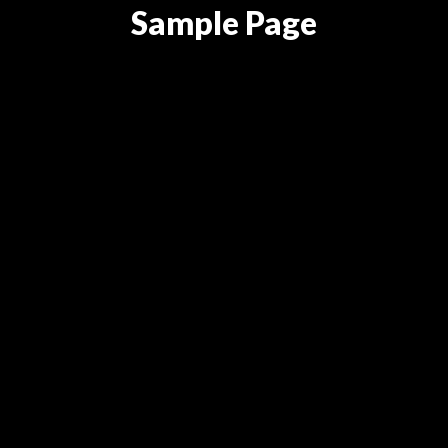
Sample Page
“Sed ut perspiciatis unde omnis iste natus error sit
voluptatem accusantium doloremque laudantium, totam
rem aperiam, eaque ipsa quae ab illo inventore veritatis et
quasi architecto beatae vitae dicta sunt explicabo. Nemo
enim ipsam voluptatem quia voluptas sit aspernatur aut odit
aut fugit, sed quia consequuntur magni dolores eos qui