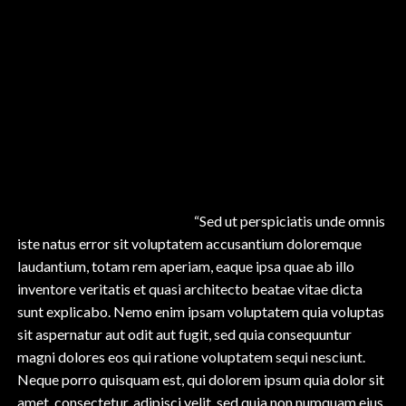
ratione voluptatem sequi nesciunt. Neque porro quisquam
est, qui dolorem ipsum quia dolor sit amet, consectetur,
adipisci velit, sed quia non numquam eius modi tempora
incidunt ut labore et dolore magnam aliquam quaerat
voluptatem. Ut enim ad minima veniam, quis nostrum
exercitationem ullam corporis suscipit laboriosam, nisi ut
aliquid ex ea commodi consequatur? Quis autem vel eum
iure reprehenderit qui in ea voluptate velit esse quam nihil
molestiae consequatur, vel illum qui dolorem eum fugiat
“Sed ut perspiciatis unde omnis
quo voluptas nulla pariatur?”
iste natus error sit voluptatem accusantium doloremque
laudantium, totam rem aperiam, eaque ipsa quae ab illo
inventore veritatis et quasi architecto beatae vitae dicta
sunt explicabo. Nemo enim ipsam voluptatem quia voluptas
sit aspernatur aut odit aut fugit, sed quia consequuntur
magni dolores eos qui ratione voluptatem sequi nesciunt.
Neque porro quisquam est, qui dolorem ipsum quia dolor sit
amet, consectetur, adipisci velit, sed quia non numquam eius